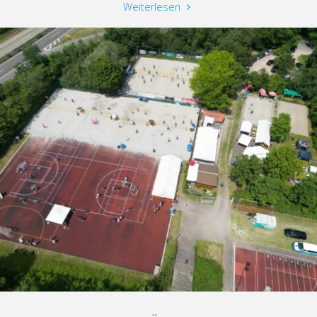
"Rückblick
Weiterlesen
Beach
Jugend
Saison
2025"