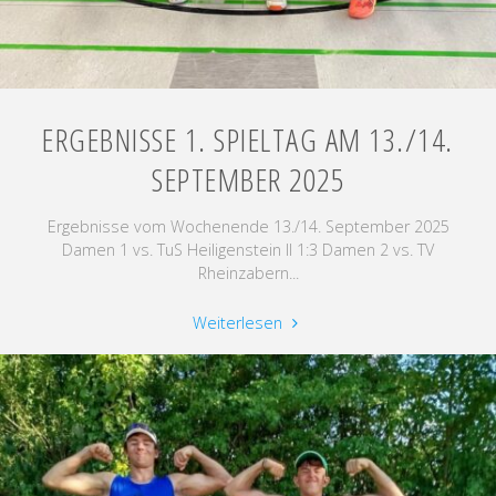
ERGEBNISSE 1. SPIELTAG AM 13./14.
SEPTEMBER 2025
Ergebnisse vom Wochenende 13./14. September 2025
Damen 1 vs. TuS Heiligenstein II 1:3 Damen 2 vs. TV
Rheinzabern...
"Ergebnisse
Weiterlesen
1.
Spieltag
am
13./14.
September
2025"