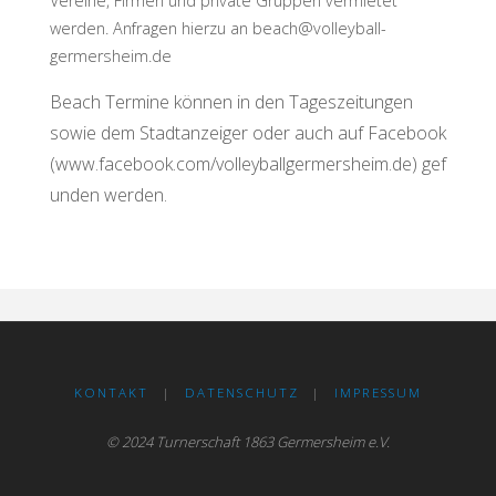
Vereine, Firmen und private Gruppen vermietet
werden. Anfragen hierzu an beach@volleyball-
germersheim.de
Beach Termine können in den Tageszeitungen
sowie dem Stadtanzeiger oder auch auf Facebook
(
www.facebook.com/volleyballgermersheim.de)
gef
unden werden.
KONTAKT
|
DATENSCHUTZ
|
IMPRESSUM
© 2024 Turnerschaft 1863 Germersheim e.V.