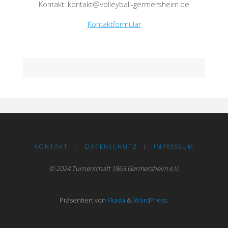
Kontakt: kontakt@volleyball-germersheim.de
Kontaktformular
KONTAKT
|
DATENSCHUTZ
|
IMPRESSUM
© 2024 Turnerschaft 1863 Germersheim e.V.
Präsentiert von
Fluida
&
WordPress.