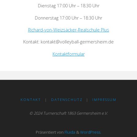
Dienstag 17:00 Uhr – 18:30 Uhr
Donnerstag 17:00 Uhr – 18:30 Uhr
Richard-von-Weizsäcker-Realschule Plus
Kontakt: kontakt@volleyball-germersheim.de
Kontaktformular
KONTAKT
|
DATENSCHUTZ
|
IMPRESSUM
© 2024 Turnerschaft 1863 Germersheim e.V.
Präsentiert von
Fluida
&
WordPress.