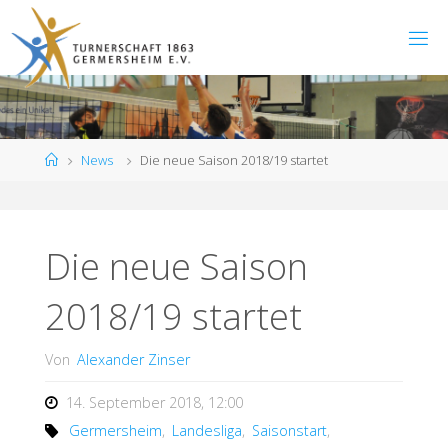
Zum
Inhalt
springen
Start
News
Die neue Saison 2018/19 startet
Die neue Saison
2018/19 startet
Von
Alexander Zinser
14. September 2018, 12:00
Germersheim
,
Landesliga
,
Saisonstart
,