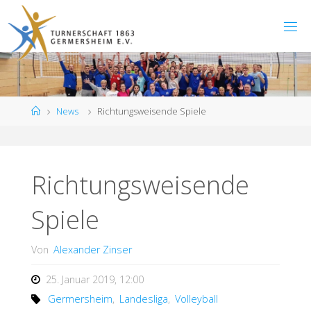
Zum
Inhalt
springen
Start
News
Richtungsweisende Spiele
Richtungsweisende
Spiele
Von
Alexander Zinser
25. Januar 2019, 12:00
Germersheim
,
Landesliga
,
Volleyball