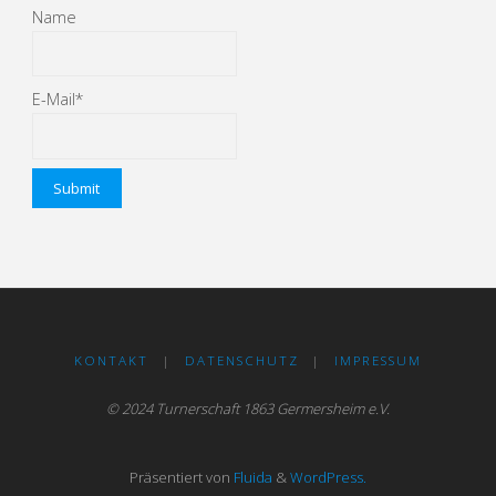
Name
E-Mail*
KONTAKT
|
DATENSCHUTZ
|
IMPRESSUM
© 2024 Turnerschaft 1863 Germersheim e.V.
Präsentiert von
Fluida
&
WordPress.