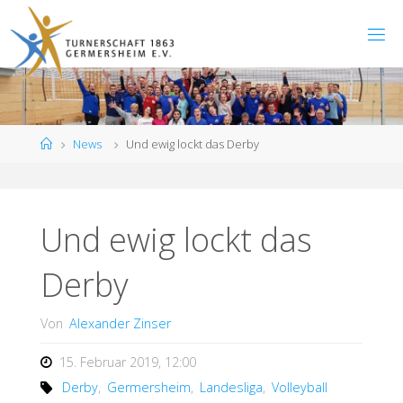
Zum
Inhalt
springen
Start
News
Und ewig lockt das Derby
Und ewig lockt das
Derby
Von
Alexander Zinser
15. Februar 2019, 12:00
Derby
,
Germersheim
,
Landesliga
,
Volleyball