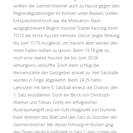
wollten die Germersheimer auch zu Hause gegen den
Regionalligaabsteiger ihr Können unter Beweis stellen.
Entsprechend hoch war die Motivation. Nach
ausgeglichenem Beginn musste Trainer Kessing beim
10:13 die erste Auszeit nehmen. Diese zeigte Wirkung
bis zum 15:15-Ausgleich, um danach aber wieder den
roten Faden reißen zu lassen. Beim 19:18 gab es
noch eine zweite Auszeit die bis zum
20:24
wirkungslos verpuffte. Doch dann schlug die
Nervenstärke der Gastgeber eiskalt zu. Vier Satzbälle
wurden in Folge abgewehrt. Beim 24:25 hatte
Lahnstein mit dem 5. Satzball erneut die Chance, den
1. Satz einzufahren. Doch ein Block von Christoph
Wanner und Tobias Grehl, ein erfolgreicher
Rückraumangriff und ein Aufschlagpunkt von Dominik
Kuhn drehten das Blatt und den Satz zu Gunsten der
Germersheimer. Mit dieser Führung im Rücken ging
das Team deutlich beflügelt in Satz 2. Hier schien die