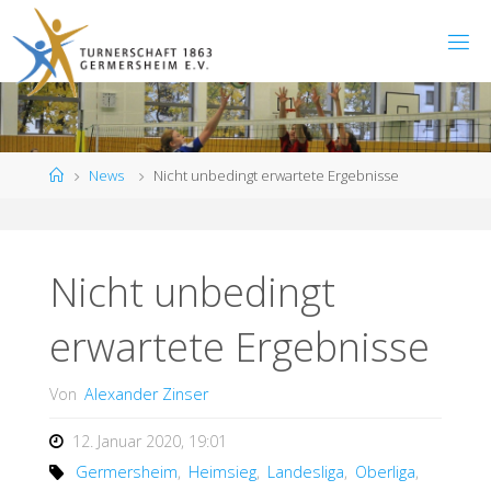
Zum
Inhalt
springen
Start
News
Nicht unbedingt erwartete Ergebnisse
Nicht unbedingt
erwartete Ergebnisse
Von
Alexander Zinser
12. Januar 2020, 19:01
Germersheim
,
Heimsieg
,
Landesliga
,
Oberliga
,