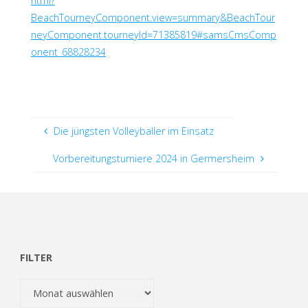
html?
BeachTourneyComponent.view=summary&BeachTour
neyComponent.tourneyId=71385819#samsCmsComp
onent_68828234
Die jüngsten Volleyballer im Einsatz
Vorbereitungsturniere 2024 in Germersheim
FILTER
Filter