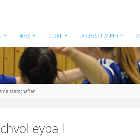
N
MIXED
JUGEND
LANDESSTÜTZPUNKT
S
alzmeisterschaften
chvolleyball