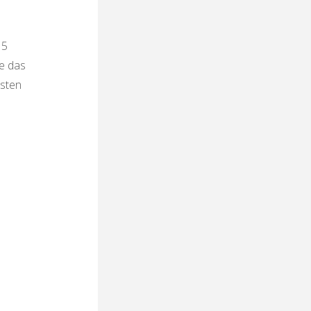
 5
le das
ssten