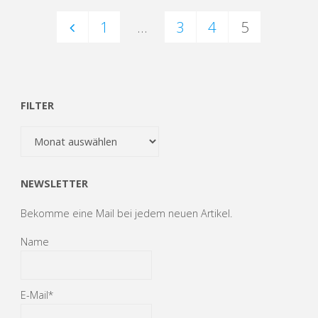
1
…
3
4
5
Seitennummerierung
der
FILTER
Filter
Beiträge
NEWSLETTER
Bekomme eine Mail bei jedem neuen Artikel.
Name
E-Mail*