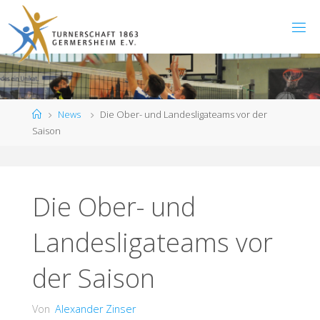
Zum
Inhalt
springen
Start
News
Die Ober- und Landesligateams vor der
Saison
Die Ober- und
Landesligateams vor
der Saison
Von
Alexander Zinser