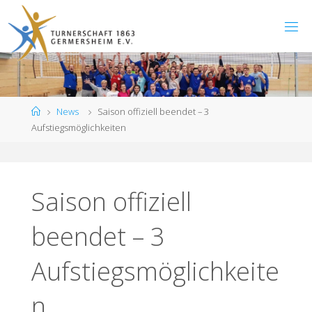
Zum
Inhalt
springen
Start
News
Saison offiziell beendet – 3
Aufstiegsmöglichkeiten
Saison offiziell
beendet – 3
Aufstiegsmöglichkeite
n