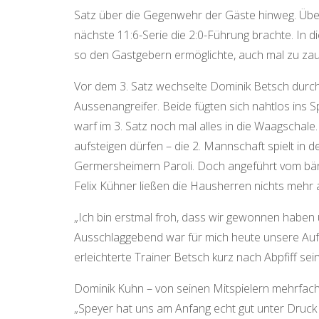
Satz über die Gegenwehr der Gäste hinweg. Über
nächste 11:6-Serie die 2:0-Führung brachte. In d
so den Gastgebern ermöglichte, auch mal zu za
Vor dem 3. Satz wechselte Dominik Betsch durc
Aussenangreifer. Beide fügten sich nahtlos ins Sp
warf im 3. Satz noch mal alles in die Waagschale
aufsteigen dürfen – die 2. Mannschaft spielt in 
Germersheimern Paroli. Doch angeführt vom bä
Felix Kühner ließen die Hausherren nichts mehr
„Ich bin erstmal froh, dass wir gewonnen haben
Ausschlaggebend war für mich heute unsere Aufhol
erleichterte Trainer Betsch kurz nach Abpfiff sei
Dominik Kuhn – von seinen Mitspielern mehrfach 
„Speyer hat uns am Anfang echt gut unter Druck