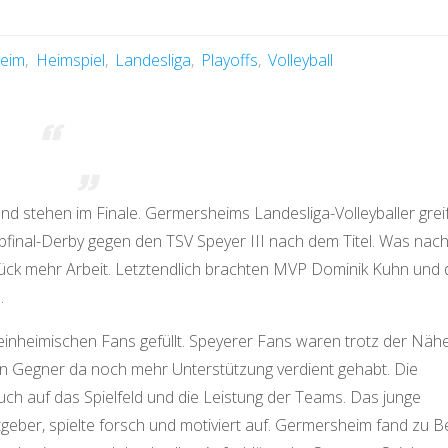
eim
,
Heimspiel
,
Landesliga
,
Playoffs
,
Volleyball
und stehen im Finale. Germersheims Landesliga-Volleyballer grei
lbfinal-Derby gegen den TSV Speyer III nach dem Titel. Was nac
tück mehr Arbeit. Letztendlich brachten MVP Dominik Kuhn und 
.
 einheimischen Fans gefüllt. Speyerer Fans waren trotz der Näh
ungen Gegner da noch mehr Unterstützung verdient gehabt. Die
ch auf das Spielfeld und die Leistung der Teams. Das junge
tgeber, spielte forsch und motiviert auf. Germersheim fand zu B