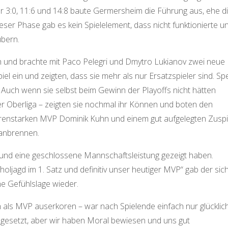
 3:0, 11:6 und 14:8 baute Germersheim die Führung aus, ehe d
ieser Phase gab es kein Spielelement, dass nicht funktionierte u
ubern.
h und brachte mit Paco Pelegri und Dmytro Lukianov zwei neue
iel ein und zeigten, dass sie mehr als nur Ersatzspieler sind. Sp
. Auch wenn sie selbst beim Gewinn der Playoffs nicht hätten
der Oberliga – zeigten sie nochmal ihr Können und boten den
renstarken MVP Dominik Kuhn und einem gut aufgelegten Zuspi
 anbrennen.
 und eine geschlossene Mannschaftsleistung gezeigt haben.
jagd im 1. Satz und definitiv unser heutiger MVP“ gab der sich
ne Gefühlslage wieder.
als MVP auserkoren – war nach Spielende einfach nur glücklich
 gesetzt, aber wir haben Moral bewiesen und uns gut