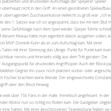
ie platzierten und druckvollen Aufschläge der Speyerer Spieler
berhaupt nicht in den Griff. An einen geordneten Spielaufbau
ner überragenden Zuschauerkulisse vielleicht zu groß war. „Ich w
tte des 1. Satzes war ich so angespannt, dass bei mir kein Blut 
eine Gefühlslage nach dem Spiel wieder. Speyer führte schnell
 diesem Niveau hätte man eigentlich davon ausgehen sollen, d
e von MVP Dominik Kuhn als er zum Aufschlag kam. Mit einer
s Taten mit ihrer Stimmung das Übrige. Punkt für Punkt kam man
chtbar nervös und ihrerseits völlig aus dem Tritt geraten. Die
Ausgangspunkt für druckvolles Angriffsspiel. Auch der Block pa
bildeten Gegner ihn zuvor noch platziert vorbei- oder angeschl
ich Fischer brachten keine Wende. Der eingewechselte Constant
riff über den Block hinweg.
weit über 150 Fans in der Halle
frenetisch angefeuert. In der
der-Motor nun so richtig ins Rollen kam. Die Gastgeber zeigten
le inne hatten. Mit einer geschlossenen Teamleistung fegten sie 