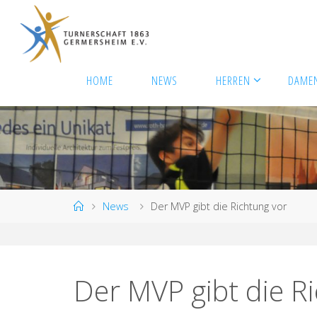
Zum
Inhalt
springen
HOME
NEWS
HERREN
DAME
Start
News
Der MVP gibt die Richtung vor
Der MVP gibt die R