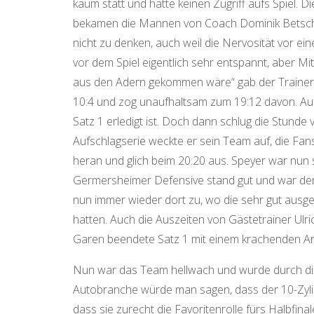
kaum statt und hatte keinen Zugriff aufs Spiel. D
bekamen die Mannen von Coach Dominik Betsch ü
nicht zu denken, auch weil die Nervosität vor ei
vor dem Spiel eigentlich sehr entspannt, aber Mi
aus den Adern gekommen wäre“ gab der Trainer s
10:4 und zog unaufhaltsam zum 19:12 davon. Auf
Satz 1 erledigt ist. Doch dann schlug die Stund
Aufschlagserie weckte er sein Team auf, die Fan
heran und glich beim 20:20 aus. Speyer war nun si
Germersheimer Defensive stand gut und war der 
nun immer wieder dort zu, wo die sehr gut ausge
hatten. Auch die Auszeiten von Gästetrainer Ulr
Garen beendete Satz 1 mit einem krachenden Ang
Nun war das Team hellwach und wurde durch die 
Autobranche würde man sagen, dass der 10-Zylin
dass sie zurecht die Favoritenrolle fürs Halbfina