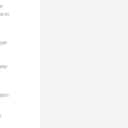
ie
nd es
eyer
eler
tlich
: