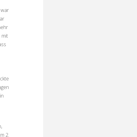
 war
ar
mehr
 mit
ass
ckte
agen
in
,
im 2.