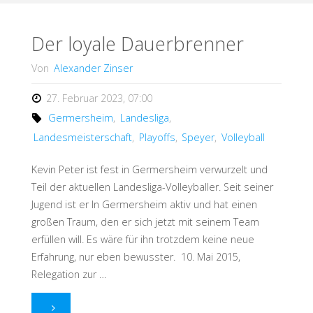
gibt
die
Der loyale Dauerbrenner
Richtung
Von
Alexander Zinser
vor"
27. Februar 2023, 07:00
Germersheim
,
Landesliga
,
Landesmeisterschaft
,
Playoffs
,
Speyer
,
Volleyball
Kevin Peter ist fest in Germersheim verwurzelt und
Teil der aktuellen Landesliga-Volleyballer. Seit seiner
Jugend ist er In Germersheim aktiv und hat einen
großen Traum, den er sich jetzt mit seinem Team
erfüllen will. Es wäre für ihn trotzdem keine neue
Erfahrung, nur eben bewusster. 10. Mai 2015,
Relegation zur …
"Der