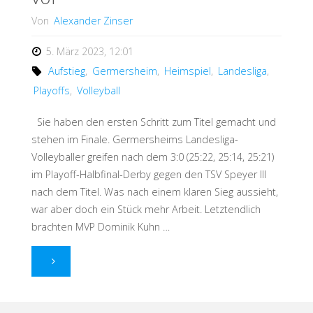
Von
Alexander Zinser
5. März 2023, 12:01
Aufstieg
,
Germersheim
,
Heimspiel
,
Landesliga
,
Playoffs
,
Volleyball
Sie haben den ersten Schritt zum Titel gemacht und
stehen im Finale. Germersheims Landesliga-
Volleyballer greifen nach dem 3:0 (25:22, 25:14, 25:21)
im Playoff-Halbfinal-Derby gegen den TSV Speyer III
nach dem Titel. Was nach einem klaren Sieg aussieht,
war aber doch ein Stück mehr Arbeit. Letztendlich
brachten MVP Dominik Kuhn …
"Der
MVP