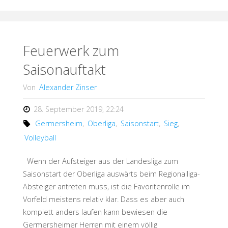
überwiegend
positive
Bilanz
Feuerwerk zum
Saisonauftakt
des
Von
Alexander Zinser
Volleyball-
28. September 2019, 22:24
Wochenendes "
Germersheim
,
Oberliga
,
Saisonstart
,
Sieg
,
Volleyball
Wenn der Aufsteiger aus der Landesliga zum
Saisonstart der Oberliga auswärts beim Regionalliga-
Absteiger antreten muss, ist die Favoritenrolle im
Vorfeld meistens relativ klar. Dass es aber auch
komplett anders laufen kann bewiesen die
Germersheimer Herren mit einem völlig