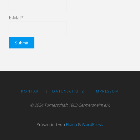
E-Mail*
KONTAKT
|
DATENSCHUTZ
|
IMPRESSUM
© 2024 Turnerschaft 1863 Germersheim e.V.
Präsentiert von
Fluida
&
WordPress.