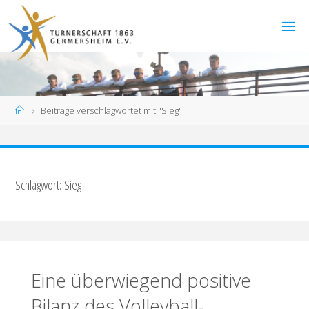
Zum
Inhalt
springen
Start
Beiträge verschlagwortet mit "Sieg"
Schlagwort:
Sieg
Eine überwiegend positive
Bilanz des Volleyball-