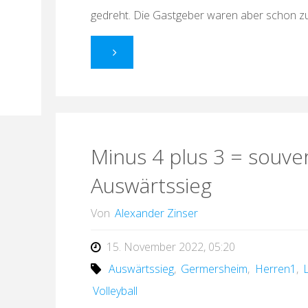
gedreht. Die Gastgeber waren aber schon z
"Aus
7
mach
Minus 4 plus 3 = souve
3
Auswärtssieg
Punkte
Von
Alexander Zinser
–
15. November 2022, 05:20
Damen
Auswärtssieg
,
Germersheim
,
Herren1
,
1
Volleyball