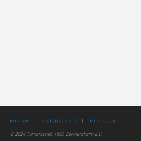
KONTAKT
|
DATENSCHUTZ
|
IMPRESSUM
© 2024 Turnerschaft 1863 Germersheim e.V.