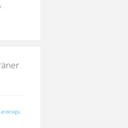
u …
räner
Landesliga
,