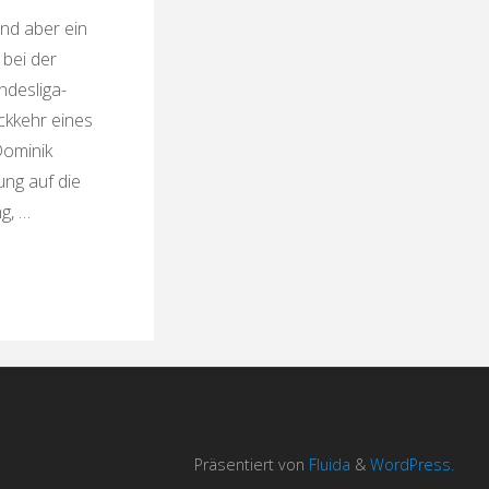
nd aber ein
 bei der
desliga-
ckkehr eines
Dominik
ng auf die
g, …
Präsentiert von
Fluida
&
WordPress.