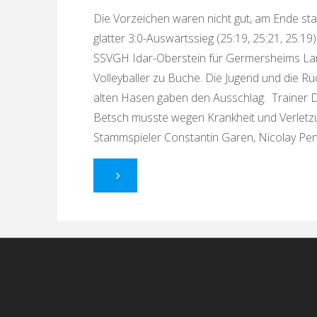
gewinnen
Die Vorzeichen waren nicht gut, am Ende sta
glatter 3:0-Auswärtssieg (25:19, 25:21, 25:19)
auswärts "
SSVGH Idar-Oberstein für Germersheims Lan
Volleyballer zu Buche. Die Jugend und die Rü
alten Hasen gaben den Ausschlag. Trainer 
Betsch musste wegen Krankheit und Verletzu
Stammspieler Constantin Garen, Nicolay Pen
"Minus
4
plus
3
=