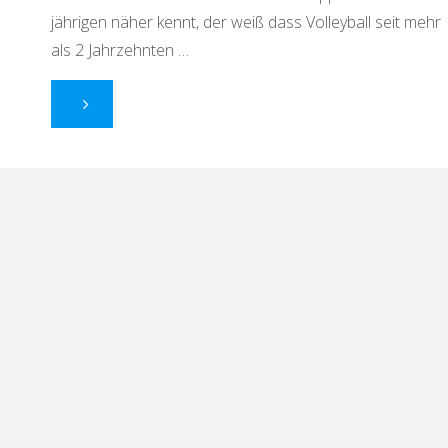
jährigen näher kennt, der weiß dass Volleyball seit mehr
als 2 Jahrzehnten …
"
Der
Chef
als
Motivator
und
Erfolgscoach
"