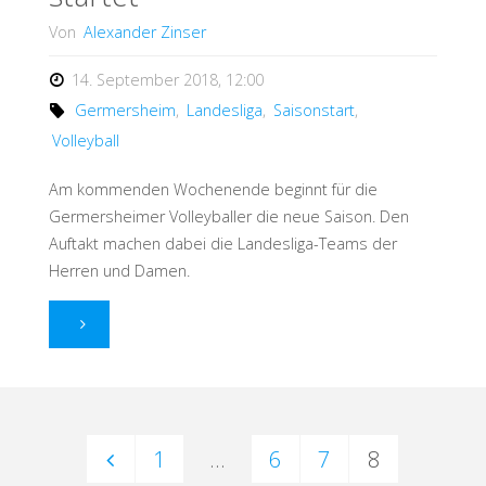
Von
Alexander Zinser
14. September 2018, 12:00
Germersheim
,
Landesliga
,
Saisonstart
,
Volleyball
Am kommenden Wochenende beginnt für die
Germersheimer Volleyballer die neue Saison. Den
Auftakt machen dabei die Landesliga-Teams der
Herren und Damen.
"Die
neue
Saison
1
…
6
7
8
2018/19