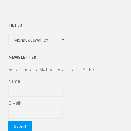
Seitennummerierung
startet"
der
FILTER
Filter
Beiträge
NEWSLETTER
Bekomme eine Mail bei jedem neuen Artikel.
Name
E-Mail*