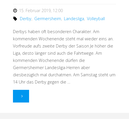
15. Februar 2019, 12:00
Derby
,
Germersheim
,
Landesliga
,
Volleyball
Derbys haben oft besonderen Charakter. Am
kommenden Wochenende steht mal wieder eins an.
Vorfreude aufs zweite Derby der Saison Je höher die
Liga, desto länger sind auch die Fahrtwege. Am
kommenden Wochenende dürfen die
Germersheimer Landesliga-Herren aber
diesbezüglich mal durchatmen. Am Samstag steht um
14 Uhr das Derby gegen die …
"Und
ewig
lockt