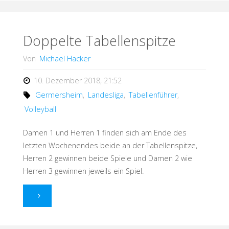
–
2x
Doppelte Tabellenspitze
Herbstmeister"
Von
Michael Hacker
10. Dezember 2018, 21:52
Germersheim
,
Landesliga
,
Tabellenführer
,
Volleyball
Damen 1 und Herren 1 finden sich am Ende des
letzten Wochenendes beide an der Tabellenspitze,
Herren 2 gewinnen beide Spiele und Damen 2 wie
Herren 3 gewinnen jeweils ein Spiel.
"Doppelte
Tabellenspitze"