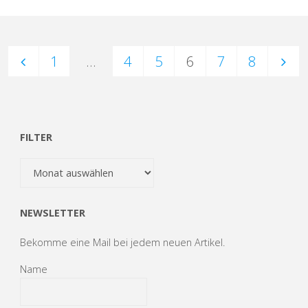
Siege,
1
1
…
4
5
6
7
8
Niederlage
Seitennummerierung
und
ein
der
FILTER
Herbstmeister"
Filter
Beiträge
NEWSLETTER
Bekomme eine Mail bei jedem neuen Artikel.
Name