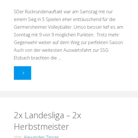
SDer Rückrundenauftakt war am Samstag mit nur
einem Sieg in 5 Spielen eher enttäuschend für die
Germersheimer Volleyballer. Umso besser lief es am
Sonntag mit 9 von 9 möglichen Punkten. Trotz mehr
Gegenwehr weiter auf dem Weg zur perfekten Saison
Auch von der weitesten Auswärtsfahrt zur SSG
Etzbach brachten die …
"Samstags
Pfui,
Sonntags
Hui"
2x Landesliga – 2x
Herbstmeister
Von
Alexander Zinser