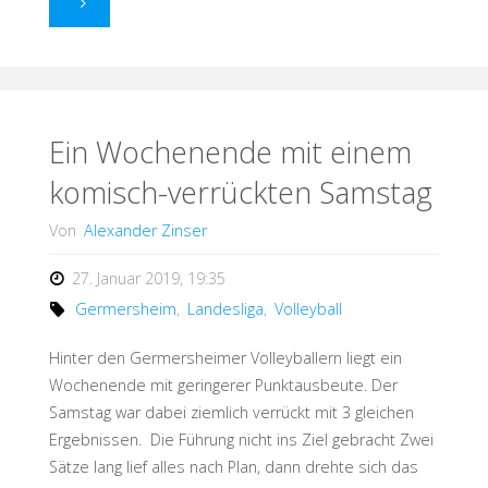
"Punkte
für
die
Tabellenspitze"
Ein Wochenende mit einem
komisch-verrückten Samstag
Von
Alexander Zinser
27. Januar 2019, 19:35
Germersheim
,
Landesliga
,
Volleyball
Hinter den Germersheimer Volleyballern liegt ein
Wochenende mit geringerer Punktausbeute. Der
Samstag war dabei ziemlich verrückt mit 3 gleichen
Ergebnissen. Die Führung nicht ins Ziel gebracht Zwei
Sätze lang lief alles nach Plan, dann drehte sich das