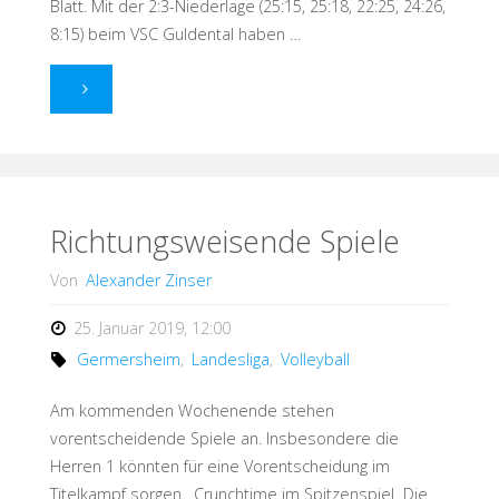
Blatt. Mit der 2:3-Niederlage (25:15, 25:18, 22:25, 24:26,
8:15) beim VSC Guldental haben …
"Ein
Wochenende
mit
einem
Richtungsweisende Spiele
komisch-
Von
Alexander Zinser
verrückten
25. Januar 2019, 12:00
Germersheim
,
Landesliga
,
Volleyball
Samstag "
Am kommenden Wochenende stehen
vorentscheidende Spiele an. Insbesondere die
Herren 1 könnten für eine Vorentscheidung im
Titelkampf sorgen. Crunchtime im Spitzenspiel Die