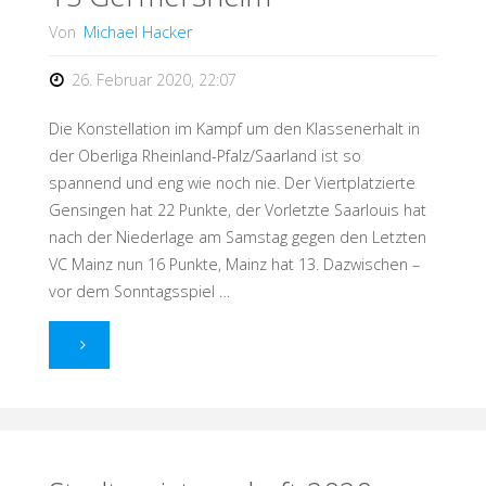
Von
Michael Hacker
26. Februar 2020, 22:07
Die Konstellation im Kampf um den Klassenerhalt in
der Oberliga Rheinland-Pfalz/Saarland ist so
spannend und eng wie noch nie. Der Viertplatzierte
Gensingen hat 22 Punkte, der Vorletzte Saarlouis hat
nach der Niederlage am Samstag gegen den Letzten
VC Mainz nun 16 Punkte, Mainz hat 13. Dazwischen –
vor dem Sonntagsspiel …
"Drama
ohne
Happy-
End