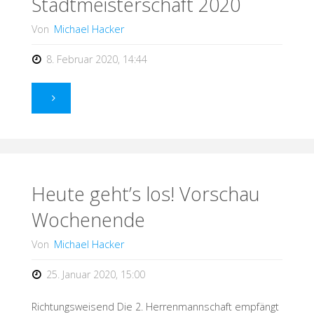
Stadtmeisterschaft 2020
für
Von
Michael Hacker
TS
8. Februar 2020, 14:44
Germersheim"
"Stadtmeisterschaft
2020"
Heute geht’s los! Vorschau
Wochenende
Von
Michael Hacker
25. Januar 2020, 15:00
Richtungsweisend Die 2. Herrenmannschaft empfängt