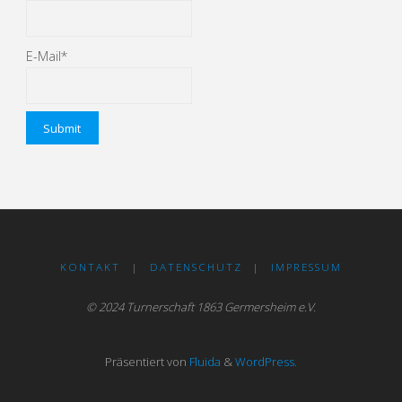
E-Mail*
KONTAKT
|
DATENSCHUTZ
|
IMPRESSUM
© 2024 Turnerschaft 1863 Germersheim e.V.
Präsentiert von
Fluida
&
WordPress.