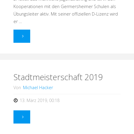
Kooperationen mit den Germersheimer Schulen als
Übungsleiter aktiv. Mit seiner offiziellen D-Lizenz wird
er …
"Nachwuchs
im
Trainerteam
der
Stadtmeisterschaft 2019
Volleyballabteilung"
Von
Michael Hacker
13. März 2019, 00:18
"Stadtmeisterschaft
2019"