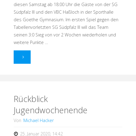
diesen Samstag ab 18:00 Uhr die Gäste von der SG
Südpfalz III und den VBC Haßloch in der Sporthalle
des Goethe Gymnasium. Im ersten Spiel gegen den
Tabellenvorletzten SG Südpfalz III will das Team
seinen 3:0 Sieg von vor 2 Wochen wiederholen und
weitere Punkte …
"Heute
geht’s
los!
Vorschau
Rückblick
Jugendwochenende
Wochenende"
Von
Michael Hacker
25. Januar 2020, 14:42