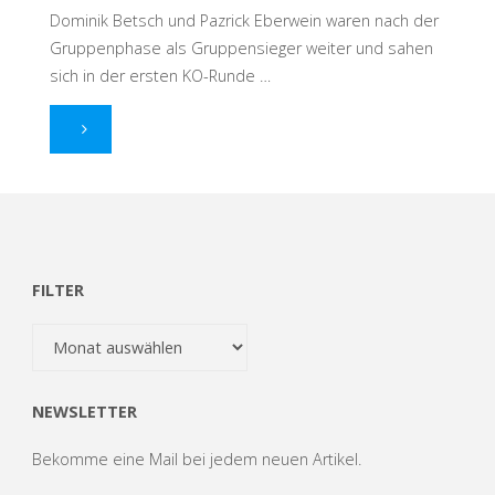
Dominik Betsch und Pazrick Eberwein waren nach der
Gruppenphase als Gruppensieger weiter und sahen
sich in der ersten KO-Runde …
"Erfolgreiches
Beachvolleyball-
Wochenende
mit
FILTER
Top-
Filter
Platzierungen"
NEWSLETTER
Bekomme eine Mail bei jedem neuen Artikel.