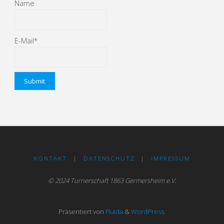
Name
E-Mail*
KONTAKT
|
DATENSCHUTZ
|
IMPRESSUM
© 2024 Turnerschaft 1863 Germersheim e.V.
Präsentiert von
Fluida
&
WordPress.