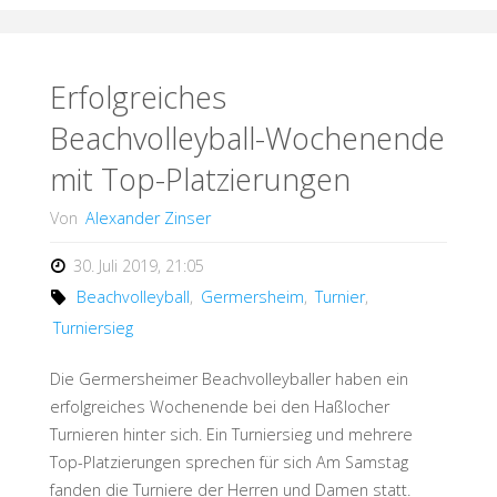
Landesliga-
Damen"
Erfolgreiches
Beachvolleyball-Wochenende
mit Top-Platzierungen
Von
Alexander Zinser
30. Juli 2019, 21:05
Beachvolleyball
,
Germersheim
,
Turnier
,
Turniersieg
Die Germersheimer Beachvolleyballer haben ein
erfolgreiches Wochenende bei den Haßlocher
Turnieren hinter sich. Ein Turniersieg und mehrere
Top-Platzierungen sprechen für sich Am Samstag
fanden die Turniere der Herren und Damen statt.