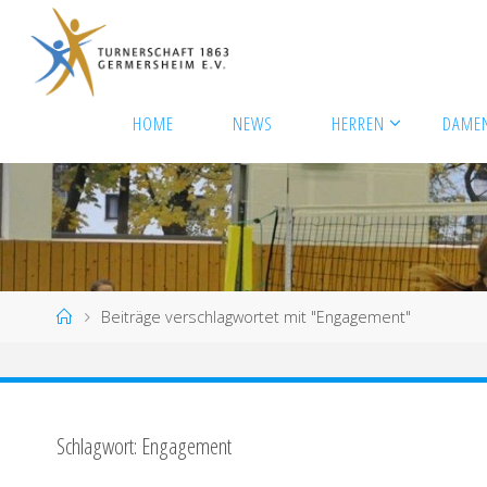
Zum
Inhalt
springen
HOME
NEWS
HERREN
DAME
Start
Beiträge verschlagwortet mit "Engagement"
Schlagwort:
Engagement