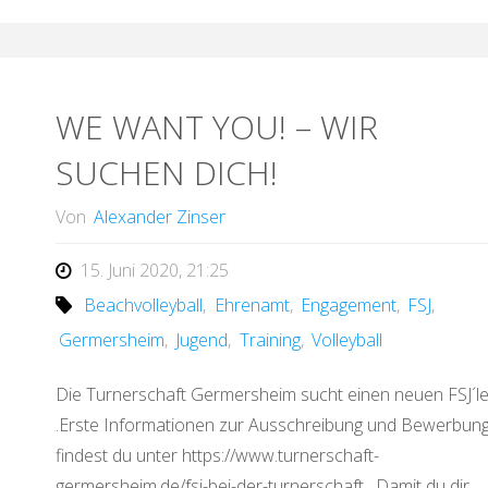
WE WANT YOU! – WIR
SUCHEN DICH!
Von
Alexander Zinser
15. Juni 2020, 21:25
Beachvolleyball
,
Ehrenamt
,
Engagement
,
FSJ
,
Germersheim
,
Jugend
,
Training
,
Volleyball
Die Turnerschaft Germersheim sucht einen neuen FSJ´le
.Erste Informationen zur Ausschreibung und Bewerbun
findest du unter https://www.turnerschaft-
germersheim.de/fsj-bei-der-turnerschaft . Damit du dir