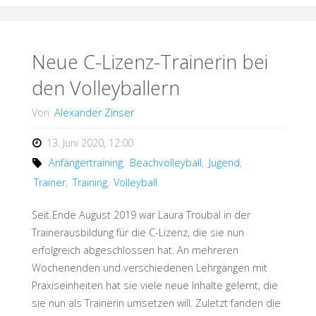
YOU!
–
Neue C-Lizenz-Trainerin bei
den Volleyballern
WIR
Von
Alexander Zinser
SUCHEN
13. Juni 2020, 12:00
DICH!"
Anfängertraining
,
Beachvolleyball
,
Jugend
,
Trainer
,
Training
,
Volleyball
Seit Ende August 2019 war Laura Troubal in der
Trainerausbildung für die C-Lizenz, die sie nun
erfolgreich abgeschlossen hat. An mehreren
Wochenenden und verschiedenen Lehrgängen mit
Praxiseinheiten hat sie viele neue Inhalte gelernt, die
sie nun als Trainerin umsetzen will. Zuletzt fanden die