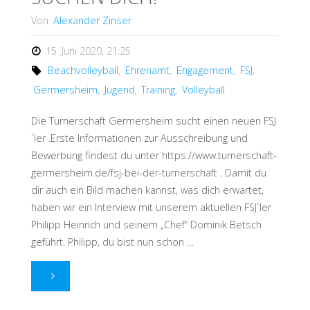
Von
Alexander Zinser
15. Juni 2020, 21:25
Beachvolleyball
,
Ehrenamt
,
Engagement
,
FSJ
,
Germersheim
,
Jugend
,
Training
,
Volleyball
Die Turnerschaft Germersheim sucht einen neuen FSJ
´ler .Erste Informationen zur Ausschreibung und
Bewerbung findest du unter https://www.turnerschaft-
germersheim.de/fsj-bei-der-turnerschaft . Damit du
dir auch ein Bild machen kannst, was dich erwartet,
haben wir ein Interview mit unserem aktuellen FSJ´ler
Philipp Heinrich und seinem „Chef“ Dominik Betsch
geführt. Philipp, du bist nun schon …
"WE
WANT