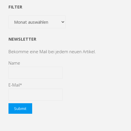
die
FILTER
neue
Filter
Saison"
NEWSLETTER
Bekomme eine Mail bei jedem neuen Artikel.
Name
E-Mail*