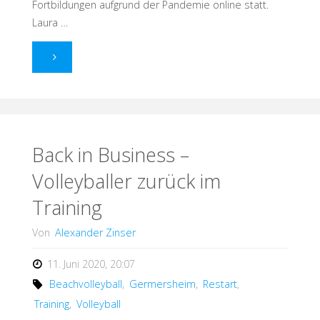
Fortbildungen aufgrund der Pandemie online statt.
Laura …
"Neue
C-
Lizenz-
Trainerin
Back in Business –
Volleyballer zurück im
bei
Training
den
Von
Alexander Zinser
Volleyballern"
11. Juni 2020, 20:07
Beachvolleyball
,
Germersheim
,
Restart
,
Training
,
Volleyball