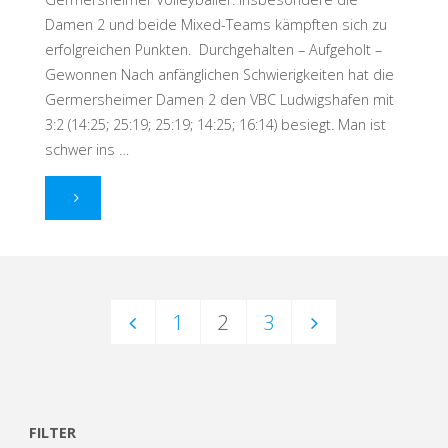
Damen 2 und beide Mixed-Teams kämpften sich zu
erfolgreichen Punkten. Durchgehalten – Aufgeholt –
Gewonnen Nach anfänglichen Schwierigkeiten hat die
Germersheimer Damen 2 den VBC Ludwigshafen mit
3:2 (14:25; 25:19; 25:19; 14:25; 16:14) besiegt. Man ist
schwer ins …
"Ein
gutes
Wochenende"
1
2
3
Seitennummerierung
der
FILTER