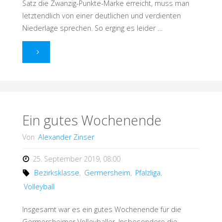
Satz die Zwanzig-Punkte-Marke erreicht, muss man
letztendlich von einer deutlichen und verdienten
Niederlage sprechen. So erging es leider …
"Eine
überwiegend
positive
Bilanz
Ein gutes Wochenende
des
Von
Alexander Zinser
Volleyball-
25. September 2019, 08:00
Bezirksklasse
,
Germersheim
,
Pfalzliga
,
Wochenendes "
Volleyball
Insgesamt war es ein gutes Wochenende für die
Germersheimer Volleyballer. Insbesondere die