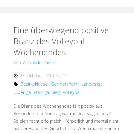
Heimspiele
–
durchwachsene
Eine überwiegend positive
Bilanz des Volleyball-
Bilanz"
Wochenendes
Von
Alexander Zinser
27. Oktober 2019, 22:12
Bezirksklasse
,
Germersheim
,
Landesliga
,
Oberliga
,
Pfalzliga
,
Sieg
,
Volleyball
Die Bilanz des Wochenendes fällt positiv aus.
Besonders der Sonntag war mit drei Siegen aus 4
Spielen recht erfolgreich. Körperlich und mental nicht
auf der Höhe des Geschehens Wenn man in keinem