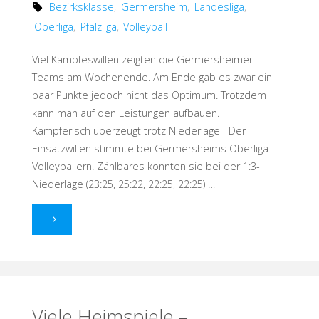
Bezirksklasse
,
Germersheim
,
Landesliga
,
Oberliga
,
Pfalzliga
,
Volleyball
Viel Kampfeswillen zeigten die Germersheimer
Teams am Wochenende. Am Ende gab es zwar ein
paar Punkte jedoch nicht das Optimum. Trotzdem
kann man auf den Leistungen aufbauen.
Kämpferisch überzeugt trotz Niederlage Der
Einsatzwillen stimmte bei Germersheims Oberliga-
Volleyballern. Zählbares konnten sie bei der 1:3-
Niederlage (23:25, 25:22, 22:25, 22:25) …
"Großer
Kampfeswillen
–
leider
Viele Heimspiele –