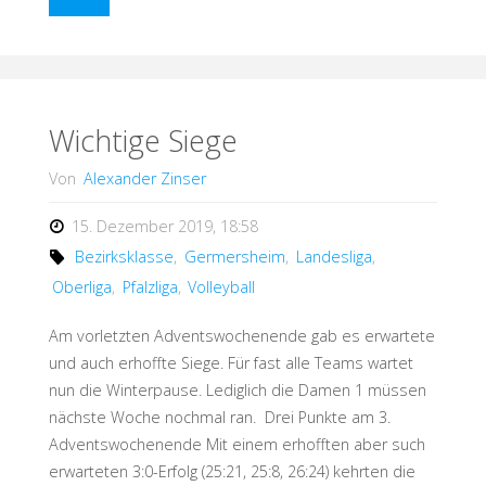
intensiver
Samstag"
Wichtige Siege
Von
Alexander Zinser
15. Dezember 2019, 18:58
Bezirksklasse
,
Germersheim
,
Landesliga
,
Oberliga
,
Pfalzliga
,
Volleyball
Am vorletzten Adventswochenende gab es erwartete
und auch erhoffte Siege. Für fast alle Teams wartet
nun die Winterpause. Lediglich die Damen 1 müssen
nächste Woche nochmal ran. Drei Punkte am 3.
Adventswochenende Mit einem erhofften aber such
erwarteten 3:0-Erfolg (25:21, 25:8, 26:24) kehrten die