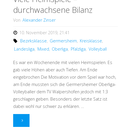
durchwachsene Bilanz
nicht
Von
Alexander Zinser
alle
10. November 2019, 21:41
Punkte"
Bezirksklasse
,
Germersheim
,
Kreisklasse
,
Landesliga
,
Mixed
,
Oberliga
,
Pfalzliga
,
Volleyball
Es war ein Wochenende mit vielen Heimspielen. Es
gab viele Höhen aber auch Tiefen. Am Ende
eingebrochen Die Motivation vor dem Spiel war hoch,
am Ende mussten sich die Germersheimer Oberliga-
Volleyballer dem TV Walpershofen jedoch mit 1:3
geschlagen geben. Besonders der letzte Satz ist
dabei wohl nur schwer zu erklären. …
"Viele