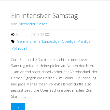
erwartete
Ergebnisse"
Ein intensiver Samstag
Von
Alexander Zinser
9. Januar 2020, 12:00
Germersheim
,
Landesliga
,
Oberliga
,
Pfalzliga
,
Volleyball
Zum Start in die Rückrunde steht ein intensiver
Samstag mit drei Heimspielen an. Neben den Herren
1 am Abend steht dabei vorher das Vereinsduell der
Herren 3 gegen die Herren 2 im Fokus. Für Spannung
und jede Menge tollen Volleyballsport dürfte also
gesorgt sein. Die Überraschung wiederholen Zum
Start in …
"Ein